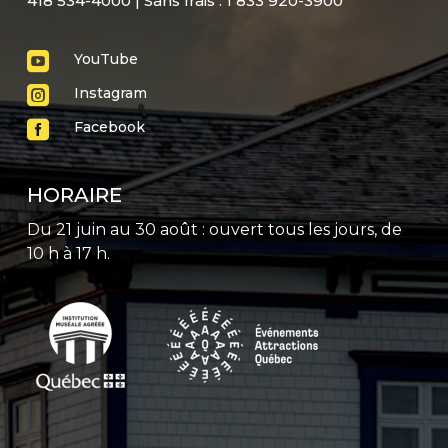
418 534-4000 | Sans frais : 1 833 920-3900

YouTube

Instagram

Facebook
HORAIRE
Du 21 juin au 30 août : ouvert tous les jours, de
10 h à 17 h.