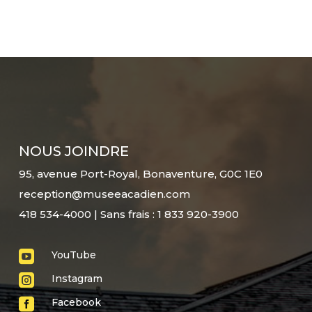
NOUS JOINDRE
95, avenue Port-Royal, Bonaventure, G0C 1E0
reception@museeacadien.com
418 534-4000 | Sans frais : 1 833 920-3900

YouTube

Instagram

Facebook