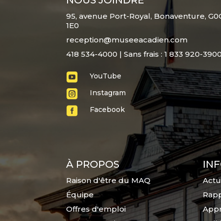
95, avenue Port-Royal, Bonaventure, G0
1E0
reception@museeacadien.com
418 534-4000 | Sans frais : 1 833 920-390

YouTube

Instagram

Facebook
À PROPOS
IN
Raison d'être du MAQ
Actu
Équipe
Rapp
Offres d'emploi
Appr