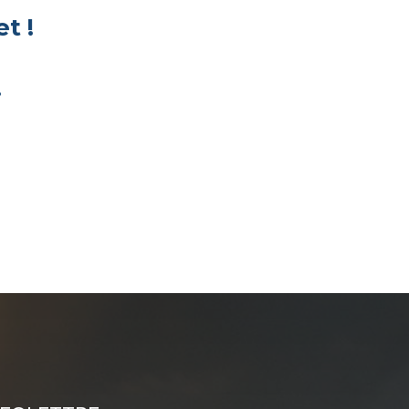
et !
.