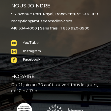
NOUS JOINDRE
95, avenue Port-Royal, Bonaventure, G0C 1E0
reception@museeacadien.com
418 534-4000 | Sans frais : 1 833 920-3900

YouTube

Instagram

Facebook
HORAIRE
Du 21 juin au 30 août : ouvert tous les jours,
de 10 h à 17 h.