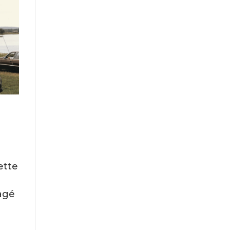
ette
gagé