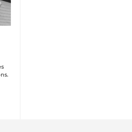
es
ns.
e