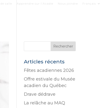
de salle
Apprendre sur l’Acadie
Nous joindre
Français
COLLECTIONS
LE MUSÉE
SOUTENIR
Articles récents
Fêtes acadiennes 2026
Offre estivale du Musée
acadien du Québec
Drave dédrave
La relâche au MAQ