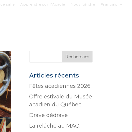
de salle
Apprendre sur l’Acadie
Nous joindre
Français
COLLECTIONS
LE MUSÉE
SOUTENIR
Articles récents
Fêtes acadiennes 2026
Offre estivale du Musée
acadien du Québec
Drave dédrave
La relâche au MAQ