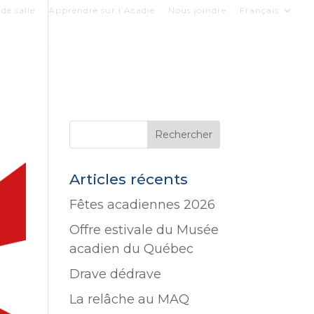
de salle
Apprendre sur l’Acadie
Nous joindre
Français
COLLECTIONS
LE MUSÉE
SOUTENIR
Articles récents
Fêtes acadiennes 2026
Offre estivale du Musée
acadien du Québec
Drave dédrave
La relâche au MAQ