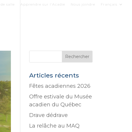
de salle
Apprendre sur l’Acadie
Nous joindre
Français
COLLECTIONS
LE MUSÉE
SOUTENIR
Articles récents
Fêtes acadiennes 2026
Offre estivale du Musée
acadien du Québec
Drave dédrave
La relâche au MAQ