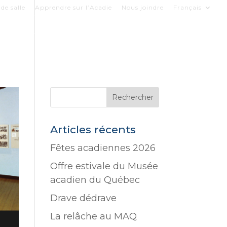
de salle
Apprendre sur l’Acadie
Nous joindre
Français
COLLECTIONS
LE MUSÉE
SOUTENIR
Articles récents
Fêtes acadiennes 2026
Offre estivale du Musée
acadien du Québec
Drave dédrave
La relâche au MAQ