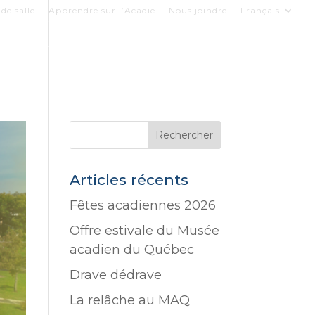
de salle
Apprendre sur l’Acadie
Nous joindre
Français
COLLECTIONS
LE MUSÉE
SOUTENIR
Articles récents
Fêtes acadiennes 2026
Offre estivale du Musée
acadien du Québec
Drave dédrave
La relâche au MAQ