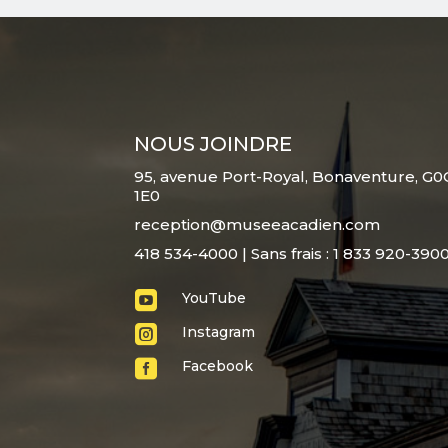
NOUS JOINDRE
95, avenue Port-Royal, Bonaventure, G0
1E0
reception@museeacadien.com
418 534-4000 | Sans frais : 1 833 920-390

YouTube

Instagram

Facebook