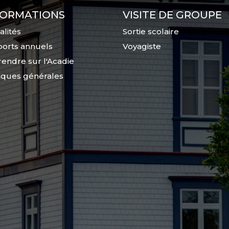
FORMATIONS
VISITE DE GROUPE
alités
Sortie scolaire
orts annuels
Voyagiste
endre sur l'Acadie
tiques générales