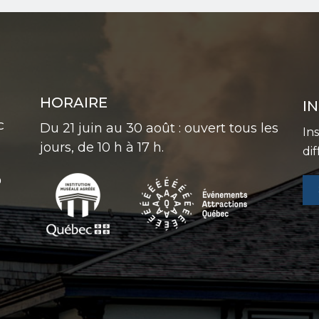
HORAIRE
I
C
Du 21 juin au 30 août : ouvert tous les
In
jours, de 10 h à 17 h.
di
0