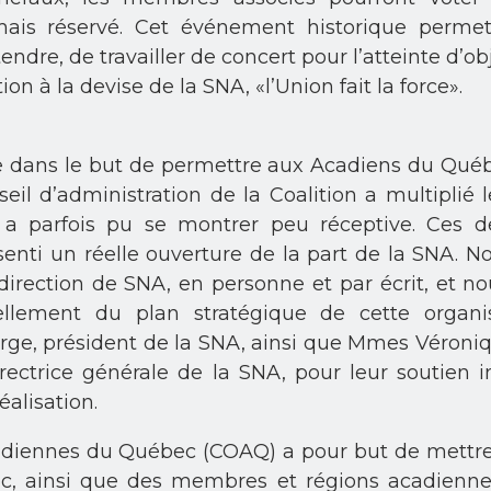
rmais réservé. Cet événement historique perme
ndre, de travailler de concert pour l’atteinte d’o
on à la devise de la SNA, «l’Union fait la force».
ans le but de permettre aux Acadiens du Québec
seil d’administration de la Coalition a multiplié 
a parfois pu se montrer peu réceptive. Ces der
nti un réelle ouverture de la part de la SNA. 
direction de SNA, en personne et par écrit, et n
llement du plan stratégique de cette organi
e, président de la SNA, ainsi que Mmes Véronique
ectrice générale de la SNA, pour leur soutien in
alisation.
adiennes du Québec (COAQ) a pour but de mettre en
ec, ainsi que des membres et régions acadienn