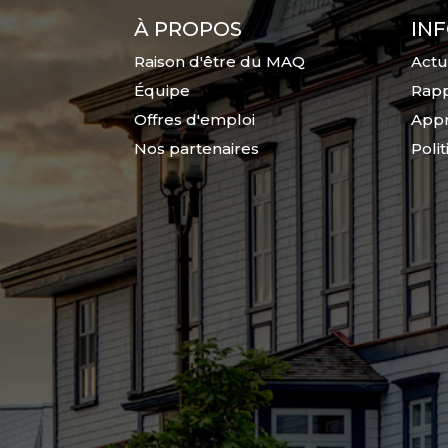
À PROPOS
IN
Raison d'être du MAQ
Actu
Équipe
Rapp
Offres d'emploi
Appr
Nos partenaires
Poli