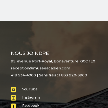
NOUS JOINDRE
95, avenue Port-Royal, Bonaventure, G0C 1E0
reception@museeacadien.com
418 534-4000 | Sans frais : 1 833 920-3900

YouTube

Instagram

Facebook