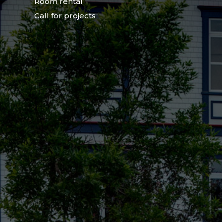
Room rental
Call for projects