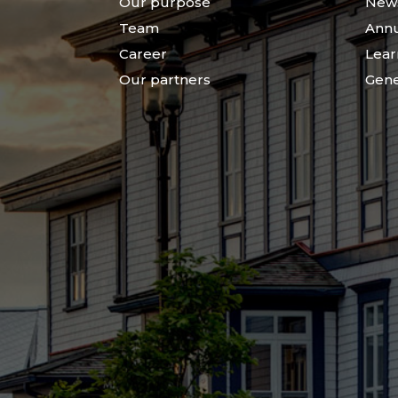
Our purpose
New
Team
Annu
Career
Lear
Our partners
Gene