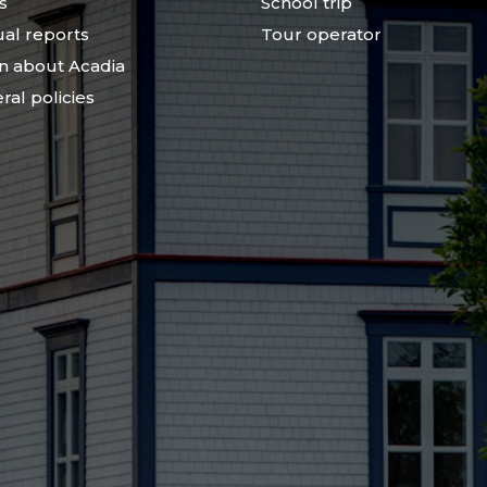
s
School trip
al reports
Tour operator
n about Acadia
ral policies