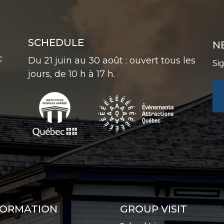
SCHEDULE
N
C
Du 21 juin au 30 août : ouvert tous les
Si
jours, de 10 h à 17 h.
0
FORMATION
GROUP VISIT