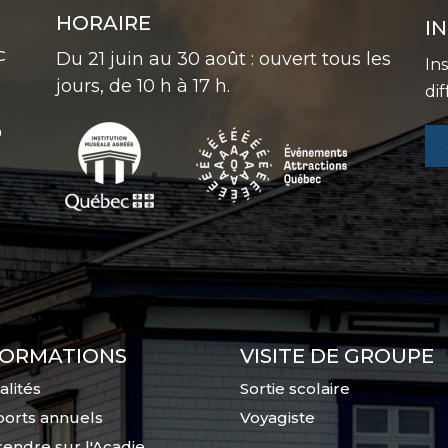
HORAIRE
I
C
Du 21 juin au 30 août : ouvert tous les
In
jours, de 10 h à 17 h.
di
0
FORMATIONS
VISITE DE GROUPE
alités
Sortie scolaire
orts annuels
Voyagiste
endre sur l'Acadie